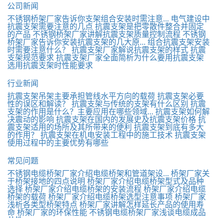
公司新闻
不锈钢桥架厂家告诉你支架组合安装时需注意...
电气建设中
抗震支架需要注意的几点
抗震支架是把零散件整合并固定
的产品
不锈钢桥架厂家讲解抗震支架质量控制流程
不锈钢
桥架厂家告诉你安装抗震支架的几大原...
组合抗震支架安装
时需要注意什么？
抗震支架厂家解说抗震支架的样式
抗震
支架规范要求
抗震支架厂家全面简析为什么要用抗震支架
选用抗震支架时性能要求
行业新闻
抗震支架吊架主要承担管线水平方向的载荷
抗震支架必要
性的误区和解读？
抗震支架与传统的支架有什么区别
抗震
支架的作用是什么？主要应用在哪些领域...
抗震支架如何解
决震动的影响
抗震支架在国内的发展史及抗震支架价格
抗
震支架适用的场所及其所带来的便利
抗震支架到底有多大
的作用？
抗震支架在机电安装工程中的施工技术
抗震支架
使用过程中的主要优势有哪些
常见问题
不锈钢电缆桥架厂家介绍电缆桥架和管道架设...
桥架厂家关
于桥架接地的四点说明
桥架厂家介绍电缆桥架型式及品种
选择
桥架厂家介绍电缆桥架的安装流程
桥架厂家介绍电缆
桥架的载荷
桥架厂家介绍电缆桥架选型注意事项
桥架厂家
浅析各类型桥架特点
桥架厂家讲解怎样延长产品的使用寿
命
桥架厂家的环保性能
不锈钢电缆桥架厂家浅谈电缆成品