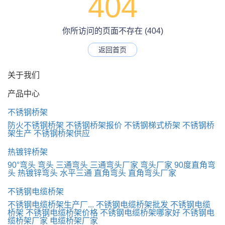
404
你所访问的页面不存在 (404)
返回首页
关于我们
产品中心
不锈钢桥架
防火不锈钢桥架
不锈钢桥架报价
不锈钢梯式桥架
不锈钢桥
架生产
不锈钢桥架供应
热镀锌桥架
90°弯头
弯头
三通弯头
三通弯头厂家
弯头厂家
90度直角弯
头
热镀锌弯头
水平三通
直角弯头
直角弯头厂家
不锈钢电缆桥架
不锈钢电缆桥架生产厂...
不锈钢电缆桥架批发
不锈钢电缆
桥架
不锈钢电缆桥架价格
不锈钢电缆桥架哪家好
不锈钢电
缆桥架厂家
电缆桥架厂家